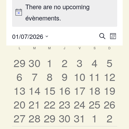
There are no upcoming
évènements.
Recherc
Navi
01/07/2026
Mois
Recherc
Sélectionnez
et
de
Calendrier
L
M
M
J
V
S
D
une
0
0
0
0
0
0
0
29
30
1
2
3
4
5
navigati
vues
de
date.
0
0
0
0
0
0
0
6
7
8
9
10
11
12
de
évè
Évènements
évènement,
évènement,
évènement,
évènement,
évènement
évènem
évèn
vues
0
0
0
0
0
0
0
13
14
15
16
17
18
19
évènement,
évènement,
évènement,
évènement,
évènement,
évèneme
évèn
Évèneme
0
0
0
0
0
0
0
20
21
22
23
24
25
26
évènement,
évènement,
évènement,
évènement,
évènement,
évèneme
évèn
0
0
0
0
0
0
0
27
28
29
30
31
1
2
évènement,
évènement,
évènement,
évènement,
évènement,
évèneme
évèn