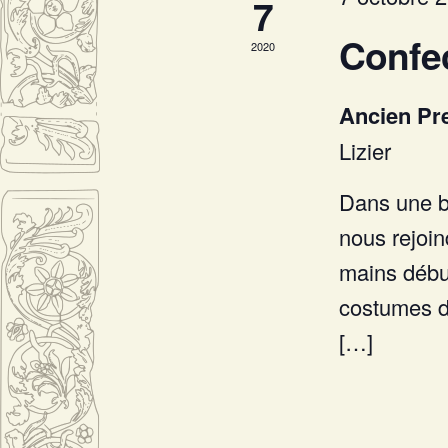
7
Confe
2020
Ancien Pr
Lizier
Dans une b
nous rejoin
mains début
costumes 
[…]