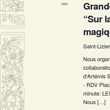
Grand
2020
“Sur l
magiq
Saint-Lizier
Nous organ
collaborati
d'Artémis
- RDV Place
minute: 
Nous […]