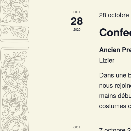
OCT
28 octobre
28
Confe
2020
Ancien Pr
Lizier
Dans une b
nous rejoin
mains début
costumes de
OCT
7 octobre 