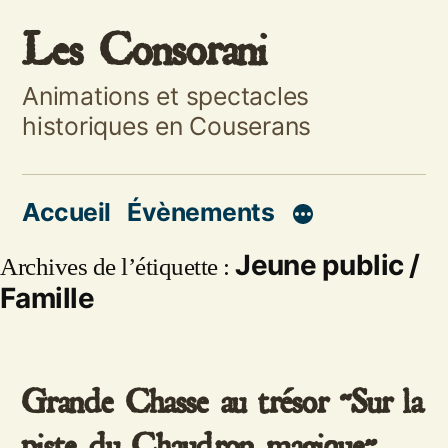
Aller
Les Consorani
au
Animations et spectacles
contenu
historiques en Couserans
Accueil
Évènements
Jeune public /
Archives de l’étiquette :
Famille
Grande Chasse au trésor “Sur la
piste du Chaudron magique”